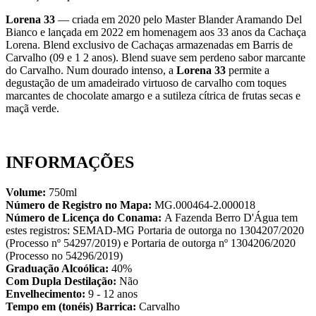
Lorena 33
— criada em 2020 pelo Master Blander Aramando Del
Bianco e lançada em 2022 em homenagem aos 33 anos da Cachaça
Lorena. Blend exclusivo de Cachaças armazenadas em Barris de
Carvalho (09 e 1 2 anos). Blend suave sem perdeno sabor marcante
do Carvalho. Num dourado intenso, a
Lorena 33
permite a
degustação de um amadeirado virtuoso de carvalho com toques
marcantes de chocolate amargo e a sutileza cítrica de frutas secas e
maçã verde.
INFORMAÇÕES
Volume:
750ml
Número de Registro no Mapa:
MG.000464-2.000018
Número de Licença do Conama:
A Fazenda Berro D'Água tem
estes registros: SEMAD-MG Portaria de outorga no 1304207/2020
(Processo nº 54297/2019) e Portaria de outorga nº 1304206/2020
(Processo no 54296/2019)
Graduação Alcoólica:
40%
Com Dupla Destilação:
Não
Envelhecimento:
9 - 12 anos
Tempo em (tonéis) Barrica:
Carvalho